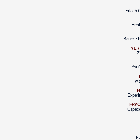
Erlach 
Ermk
Bauer Kh
VER
Z
for
wi
H
Experi
FRAC
Capece
Pe