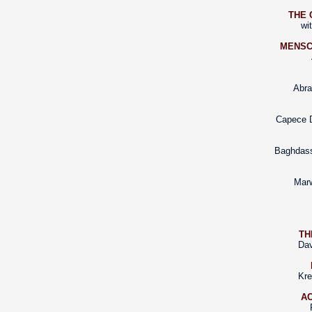
THE 
wi
MENSC
Abr
Capece 
Baghdass
Marw
TH
Dav
Kre
AC