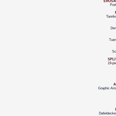
EROSÃ
Por
Tanrik
Den
Tuer
Sc
SPL
19-pi
A
Graphic Arr
Dafeldecke